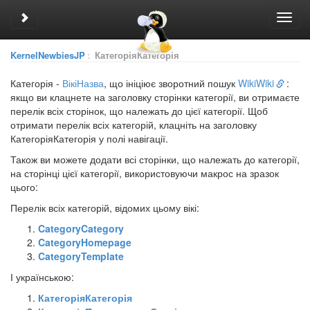
Toggle sidebar
Toggl
navig
KernelNewbiesJP
:
КатегоріяКатегорія
Категорія -
ВікіНазва
, що ініціює зворотний пошук
WikiWiki
:
якщо ви клацнете на заголовку сторінки категорії, ви отримаєте
перелік всіх сторінок, що належать до цієї категорії. Щоб
отримати перелік всіх категорій, клацніть на заголовку
Категорія
Категорія у полі навігації.
Також ви можете додати всі сторінки, що належать до категорії,
на сторінці цієї категорії, використовуючи макрос на зразок
цього:
Перелік всіх категорій, відомих цьому вікі:
CategoryCategory
CategoryHomepage
CategoryTemplate
І українською:
КатегоріяКатегорія