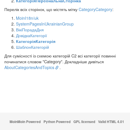
КатегоріяПерсональнаСторінка
Перелік всіх сторінок, що містять мітку
CategoryCategory
:
MoinI18n/uk
SystemPagesInUkrainianGroup
ВікіПорадаДня
ДовідкаКатегорії
КатегоріяКатегорія
ШаблонКатегорій
Для сумісності із схемою категорій C2 всі категорії повинні
починатися словом "Category". Докладніше дивіться
AboutCategoriesAndTopics
.
MoinMoin Powered
Python Powered
GPL licensed
Valid HTML 4.01