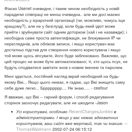
Фіаско Usenet очевидне, і таким чином необхідність у новій
парадигмі співпраці не менш очевидна.. але ми досі маємо
необхідність у ієрархічній організації (чи, можливо, чомусь іще
кращому?), але не у безглузді, коли будь-який ідіот може
прийти і зруйнувати сайт одним доторком (хай і не назавжди); і
необхідна саме проста автентифікація, не блокування IP чи
переглядачів, але облікові записи, і якщо користувач має
достатньо підстав для створення нового користувача і якщо
той може щось зіпсувати, його буде заблоковано. Важливо, що
цей процес не може бути автоматизовано; ті, хто щось псує, не
будуть сподіватися завітати знов з новим іменем та паролем.
Мені здається, постійний нагляд вкрай необхідний на будь-
якому Вікі... Якщо цього немає, я гадаю, що Вікі знищить саму
себе дуже легко... Брррррррр.... Не знаю..... - ceefour
Я вважаю, що Вікі -- гарний форум, і спосіб редагування
сторінок заохочує редагувати, але не шкодити -Jason
Усі користувачі, особливо
RecentChangesJunkies
є
адміністраторами. І якщо у вас немає адекватних
користувачів, ваш сайт вже мертвий, так чи інакше.
--
ThomasWaldmann
2002-07-24 06:15:12