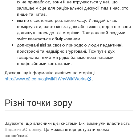
їх не приваблює, вони й не втручаються у неї, що
залишає місце для раціональної дискусії тим з нас, хто
пише та читає.
вікі не є системою реального часу. У людей є час
поміркувати, часто кілька днів або тижнів, перш ніж вони
допишуть щось до вікі-сторінки. Тож доданий людьми
зміст вважається обміркованим.
дописувачі вікі за своєю природою люди педантичні,
пристрасні та надмірно згуртовані. Тож тут є дух
товариства, який ми рідко бачимо поза нашими
професійними контактами.
Докладнішу інформацію дивіться на сторінці
http://www.c2.com/cgi/wiki?WhyWikiWorks
.
Різні точки зору
Зауважте, що власники цієї системи Вікі вимкнули властивість
ВидалитиСторінку
. Це можна інтерпретувати двома
способами: