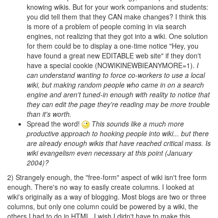
knowing wikis. But for your work companions and students:
you did tell them that they CAN make changes? I think this
is more of a problem of people coming in via search
engines, not realizing that they got into a wiki. One solution
for them could be to display a one-time notice "Hey, you
have found a great new EDITABLE web site" if they don't
have a special cookie (NOWIKINEWBIEANYMORE=1).
I
can understand wanting to force co-workers to use a local
wiki, but making random people who came in on a search
engine and aren't tuned-in enough with reality to notice that
they can edit the page they're reading may be more trouble
than it's worth.
Spread the word!
This sounds like a much more
productive approach to hooking people into wiki... but there
are already enough wikis that have reached critical mass. Is
wiki evangelism even necessary at this point (January
2004)?
2) Strangely enough, the "free-form" aspect of wiki isn't free form
enough. There's no way to easily create columns. I looked at
wiki's originally as a way of blogging. Most blogs are two or three
columns, but only one column could be powered by a wiki, the
others I had to do in HTML. I wish I didn't have to make this