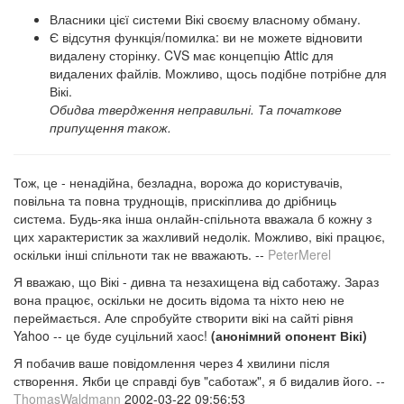
Власники цієї системи Вікі своєму власному обману.
Є відсутня функція/помилка: ви не можете відновити
видалену сторінку. CVS має концепцію Attic для
видалених файлів. Можливо, щось подібне потрібне для
Вікі.
Обидва твердження неправильні. Та початкове
припущення також.
Тож, це - ненадійна, безладна, ворожа до користувачів,
повільна та повна труднощів, прискіплива до дрібниць
система. Будь-яка інша онлайн-спільнота вважала б кожну з
цих характеристик за жахливий недолік. Можливо, вікі працює,
оскільки інші спільноти так не вважають. --
PeterMerel
Я вважаю, що Вікі - дивна та незахищена від саботажу. Зараз
вона працює, оскільки не досить відома та ніхто нею не
переймається. Але спробуйте створити вікі на сайті рівня
Yahoo -- це буде суцільний хаос!
(анонімний опонент Вікі)
Я побачив ваше повідомлення через 4 хвилини після
створення. Якби це справді був "саботаж", я б видалив його. --
ThomasWaldmann
2002-03-22 09:56:53