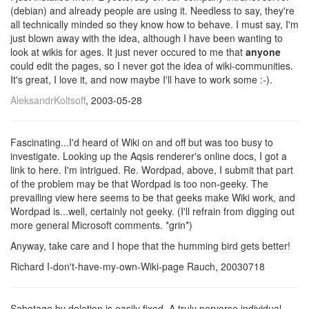
(debian) and already people are using it. Needless to say, they're
all technically minded so they know how to behave. I must say, I'm
just blown away with the idea, although I have been wanting to
look at wikis for ages. It just never occured to me that
anyone
could edit the pages, so I never got the idea of wiki-communities.
It's great, I love it, and now maybe I'll have to work some :-).
AleksandrKoltsoff
, 2003-05-28
Fascinating...I'd heard of Wiki on and off but was too busy to
investigate.
Looking up the Aqsis renderer's online docs, I got a
link to here. I'm
intrigued. Re. Wordpad, above, I submit that part
of the problem may
be that Wordpad is too non-geeky. The
prevailing view here seems to be that
geeks make Wiki work, and
Wordpad is...well, certainly not geeky. (I'll refrain
from digging out
more general Microsoft comments. *grin*)
Anyway, take care and I hope that the humming bird gets better!
Richard I-don't-have-my-own-Wiki-page Rauch, 20030718
Sabotage by deletion is easily fixed. A truly perverse individual,