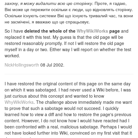
захочу, я можу видалити всю цю сторінку
.
Проте, я гадаю,
Вікі може це пережити оскільки є люди, що відновлять сторінку.
Оскільки існують системи Вікі що існують тривалий час, та вони
не засмічені, я вважаю що це спрацьовує.
So I have
deleted the whole of the
WhyWikiWorks
page
and
replaced it with this test.
My guess is that the old page will be
restored reasonably promptly.
If not I will restore the old page
myself in a day or two.
Either way I will report on whether the test
worked.
NickHollingsworth
08 Jul 2002.
I have restored the original content of this page on the same day
on which it was sabotaged. I had never used a Wiki before, I was
just curious about this concept and wanted to know
WhyWikiWorks
. The challenge above immediately made me want
to prove that such a sabotage would not succeed. I quickly
learned how to view a diff and how to restore the page's previous
content. However, I do not know how I would have reacted had I
been confronted with a real, malicious sabotage. Perhaps I would
not have looked further into Wiki, convinced on my first visit that it