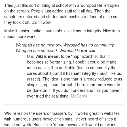
Tried just this sort of thing at school with a wordpad file left open
on the screen. People just added stuff to it all day. Then the
saboteurs entered and started paki-bashing a friend of mine so
they took it off. Didn't work.
Make it easier, make it auditable, give it some integrity. Nice idea
needs more work.
Wordpad has no memory. Worpdad has no community.
Wordpad has no revert. Wordpad is
not
wiki.
Um, Wiki is
meant
to be "haphazard" so that it
becomes self-organizing. I doubt it could be made
much easier; it
is
auditable (by the community that
cares about it); and it has
self
integrity (much like us,
in fact!). The idea is one that is already reduced to its
simplest, optimum format. There is
no
more work to
be done on it. If you dont understand this you haven't
ever tried the real thing.
MeDerek
.
Wiki relies on the users or 'passers-by' it works great in websites
with numerous users however on small 'never heard of' sites it
would not work. But still on Yahoo! howeaver it would not work