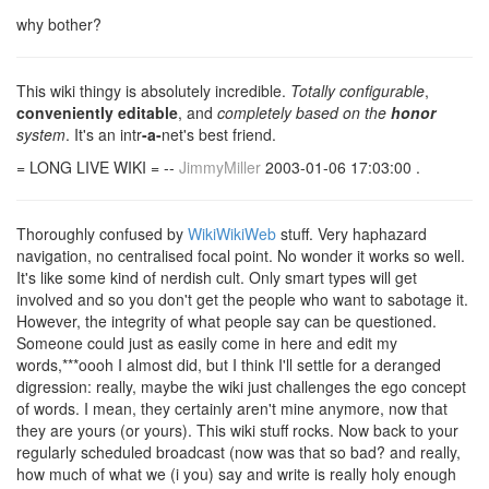
why bother?
This wiki thingy is absolutely incredible.
Totally configurable
,
conveniently editable
, and
completely based on the
honor
system
. It's an intr
-a-
net's best friend.
= LONG LIVE WIKI = --
JimmyMiller
2003-01-06 17:03:00 .
Thoroughly confused by
WikiWikiWeb
stuff. Very haphazard
navigation, no centralised focal point. No wonder it works so well.
It's like some kind of nerdish cult. Only smart types will get
involved and so you don't get the people who want to sabotage it.
However, the integrity of what people say can be questioned.
Someone could just as easily come in here and edit my
words,***oooh I almost did, but I think I'll settle for a deranged
digression: really, maybe the wiki just challenges the ego concept
of words. I mean, they certainly aren't mine anymore, now that
they are yours (or yours). This wiki stuff rocks. Now back to your
regularly scheduled broadcast (now was that so bad? and really,
how much of what we (i you) say and write is really holy enough