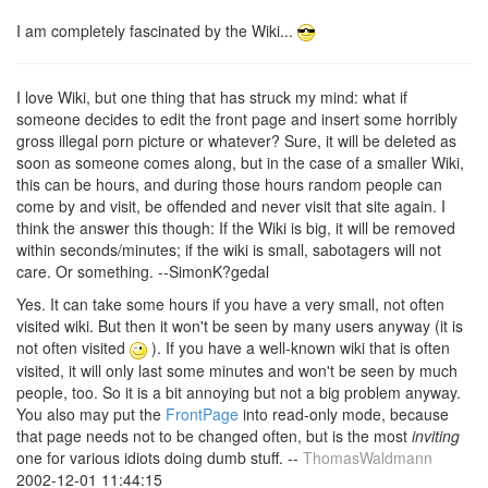
I am completely fascinated by the Wiki...
I love Wiki, but one thing that has struck my mind: what if
someone decides to edit the front page and insert some horribly
gross illegal porn picture or whatever? Sure, it will be deleted as
soon as someone comes along, but in the case of a smaller Wiki,
this can be hours, and during those hours random people can
come by and visit, be offended and never visit that site again. I
think the answer this though: If the Wiki is big, it will be removed
within seconds/minutes; if the wiki is small, sabotagers will not
care. Or something. --SimonK?gedal
Yes. It can take some hours if you have a very small, not often
visited wiki. But then it won't be seen by many users anyway (it is
not often visited
). If you have a well-known wiki that is often
visited, it will only last some minutes and won't be seen by much
people, too. So it is a bit annoying but not a big problem anyway.
You also may put the
FrontPage
into read-only mode, because
that page needs not to be changed often, but is the most
inviting
one for various idiots doing dumb stuff. --
ThomasWaldmann
2002-12-01 11:44:15