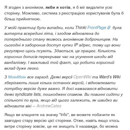
Я згоден з анонімом,
якби я хотів
, я б міг видалити усю
сторінку. Можливо, система з реєстрацією користувачів була б
більш прийнятною.
У моїй практиці були випадки, коли Thinki
FrontPage
була
витерта всередині літа, і згодом відновлена до
попереднього стану якимось анонімним доброчинцем. На
сьогодні я заборонив доступ купки IP адрес, тому що вони
регулярно щось псують. Здається, це працює. Кількість
корисних дописів перекриває час на усунення шкоди від
вандалізму. І важливий той факт, що робити корисний
вклад дуже легко.
З
МоінМоін
все гаразд. Деякі версії
OpenWiki
та Ward's Wiki
зберігають лише кілька останніх версій, і відновлювати
потрібну версію дуже важко. Я досі намагаюся відновити
деякі syndicate lists, пошкоджені спамом. Ви повинні сидіти у
спільноті по вуха, якщо від цього залежить, як швидко ви
відновите вікі --
AndrewCates
Якщо ви клацнете на значку "info", ви можете побачити як
завгодно стару версію цієї сторінки. Отже, навіть якщо хтось
витре сторінку зовсім, це не знищить її назавжди, бо можна