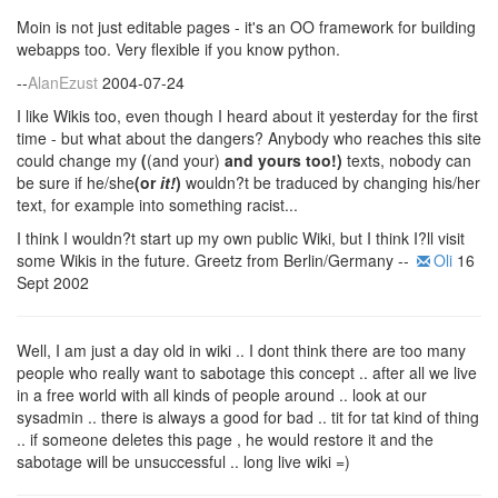
Moin is not just editable pages - it's an OO framework for building
webapps too. Very flexible if you know python.
--
AlanEzust
2004-07-24
I like Wikis too, even though I heard about it yesterday for the first
time - but what about the dangers? Anybody who reaches this site
could change my
(
(and your)
and yours too!)
texts, nobody can
be sure if he/she
(or
it!
)
wouldn?t be traduced by changing his/her
text, for example into something racist...
I think I wouldn?t start up my own public Wiki, but I think I?ll visit
some Wikis in the future.
Greetz from Berlin/Germany --
Oli
16
Sept 2002
Well, I am just a day old in wiki .. I dont think there are too many
people who really want to sabotage this concept .. after all we live
in a free world with all kinds of people around .. look at our
sysadmin .. there is always a good for bad .. tit for tat kind of thing
.. if someone deletes this page , he would restore it and the
sabotage will be unsuccessful .. long live wiki =)