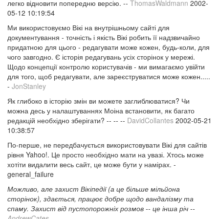
легко відновити попередню версію. --
ThomasWaldmann
2002-
05-12 10:19:54
Ми використовуємо Вікі на внутрішньому сайті для
документування - точність і якість Вікі робить її надзвичайно
придатною для цього - редагувати може кожен, будь-коли, для
чого завгодно. Є історія редагувань усіх сторінок у мережі.
Щодо концепції контролю користувачів - ми вимагаємо увійти
для того, щоб редагувати, але зареєструватися може кожен.....
-
JonStanley
Як глибоко в історію змін ви можете заглиблюватися? Чи
можна десь у налаштуваннях Моіна встановити, як багато
редакцій необхідно зберігати? -- -- --
DavidCollantes
2002-05-21
10:38:57
По-перше, не передбачується використовувати Вікі для сайтів
рівня Yahoo!. Це просто необхідно мати на увазі. Хтось може
хотіти видалити весь сайт, це може бути у намірах. -
general_failure
Можливо, але захист Вікіпедії (а це більше мільйона
сторінок), здається, працює добре щодо вандалізму та
спаму. Захист від пустопорожніх розмов -- це інша річ --
AndrewCates