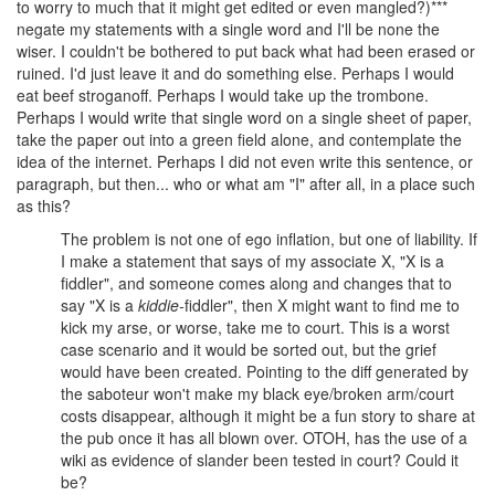
to worry to much that it might get edited or even mangled?)***
negate my statements with a single word and I'll be none the
wiser. I couldn't be bothered to put back what had been erased or
ruined. I'd just leave it and do something else. Perhaps I would
eat beef stroganoff. Perhaps I would take up the trombone.
Perhaps I would write that single word on a single sheet of paper,
take the paper out into a green field alone, and contemplate the
idea of the internet. Perhaps I did not even write this sentence, or
paragraph, but then... who or what am "I" after all, in a place such
as this?
The problem is not one of ego inflation, but one of liability. If
I make a statement that says of my associate X, "X is a
fiddler", and someone comes along and changes that to
say "X is a
kiddie-
fiddler", then X might want to find me to
kick my arse, or worse, take me to court. This is a worst
case scenario and it would be sorted out, but the grief
would have been created. Pointing to the diff generated by
the saboteur won't make my black eye/broken arm/court
costs disappear, although it might be a fun story to share at
the pub once it has all blown over.
OTOH, has the use of a
wiki as evidence of slander been tested in court? Could it
be?