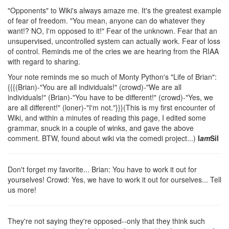
"Opponents" to Wiki's always amaze me. It's the greatest example
of fear of freedom. "You mean, anyone can do whatever they
want!? NO, I'm opposed to it!" Fear of the unknown. Fear that an
unsupervised, uncontrolled system can actually work. Fear of loss
of control. Reminds me of the cries we are hearing from the RIAA
with regard to sharing.
Your note reminds me so much of Monty Python's "Life of Brian":
{{{(Brian)-"You are all individuals!"
(crowd)-"We are all
individuals!"
(Brian)-"You have to be different!"
(crowd)-"Yes, we
are all different!"
(loner)-"I'm not."}}}(This is my first encounter of
Wiki, and within a minutes of reading this page, I edited some
grammar, snuck in a couple of winks, and gave the above
comment. BTW, found about wiki via the comedi project...)
I
am
Sil
Don't forget my favorite... Brian: You have to work it out for
yourselves! Crowd: Yes, we have to work it out for ourselves... Tell
us more!
They're not saying they're opposed--only that they think such