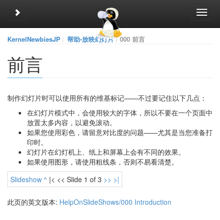
Toggle sidebar
Toggl
navig
KernelNewbiesJP
:
帮助-放映幻灯片
000 前言
前言
制作幻灯片时可以使用所有的维基标记——不过要记住以下几点：
在幻灯片模式中，会使用较大的字体，所以不要在一个页面中
放置太多内容，以避免滚动。
如果您使用彩色，请留意对比度的问题——尤其是当您准备打
印时。
幻灯片在幻灯机上、纸上和屏幕上会有不同的效果。
如果使用图形，请使用粗线条，否则不易看清楚。
Slideshow
^
|< << Slide 1 of 3
>>
>|
此页的英文版本:
HelpOnSlideShows/000 Introduction