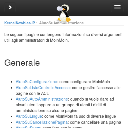
Toggle sidebar
Toggl
navig
KernelNewbiesJP
:
AiutoSuAmministrazione
Le seguenti pagine contengono informazioni su diversi argomenti
utili agli amministratori di Moin
Moin.
Generale
AiutoSuConfigurazione
: come configurare Moin
Moin
AiutoSuListeControlloAccesso
: come gestire l'accesso alle
pagine con le ACL
AiutoSuAutoAmministrazione
: quando si vuole dare ad
alcuni utenti oppure a un gruppo di utenti i diritti di
amministrazione su alcune pagine
AiutoSuLingue
: come Moin
Moin fa uso di diverse lingue
AiutoSuCancellazionePagina
: come cancellare una pagina
AiutoSuSpam
: cosa fare con lo spam