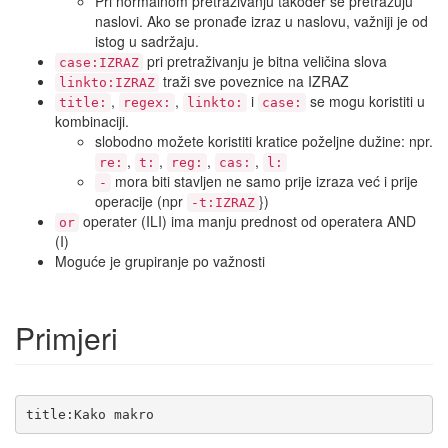
Pri normalnom pretraživanju također se pretražuju
naslovi. Ako se pronađe izraz u naslovu, važniji je od
istog u sadržaju.
pri pretraživanju je bitna veličina slova
case:IZRAZ
traži sve poveznice na IZRAZ
linkto:IZRAZ
,
,
i
se mogu koristiti u
title:
regex:
linkto:
case:
kombinaciji.
slobodno možete koristiti kratice poželjne dužine: npr.
,
,
,
,
re:
t:
reg:
cas:
l:
mora biti stavljen ne samo prije izraza već i prije
-
operacije (npr
})
-t:IZRAZ
operater (ILI) ima manju prednost od operatera AND
or
(I)
Moguće je grupiranje po važnosti
Primjeri
title:Kako makro