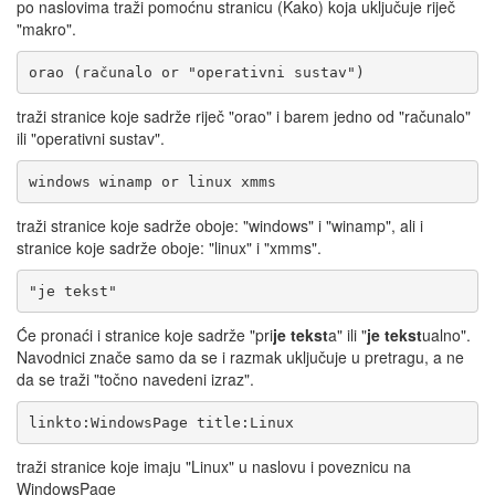
po naslovima traži pomoćnu stranicu (Kako) koja uključuje riječ
"makro".
orao (računalo or "operativni sustav")
traži stranice koje sadrže riječ "orao" i barem jedno od "računalo"
ili "operativni sustav".
windows winamp or linux xmms
traži stranice koje sadrže oboje: "windows" i "winamp", ali i
stranice koje sadrže oboje: "linux" i "xmms".
"je tekst"
Će pronaći i stranice koje sadrže "pri
je tekst
a" ili "
je tekst
ualno".
Navodnici znače samo da se i razmak uključuje u pretragu, a ne
da se traži "točno navedeni izraz".
linkto:WindowsPage title:Linux
traži stranice koje imaju "Linux" u naslovu i poveznicu na
WindowsPage