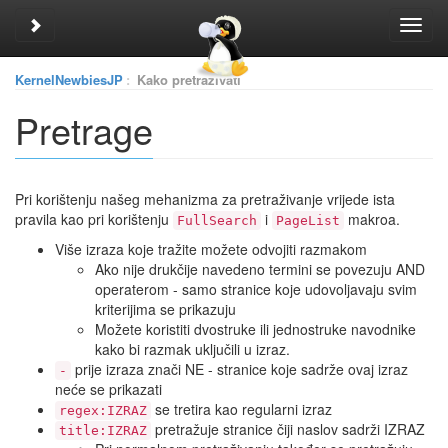
Toggle sidebar
Toggl
navig
KernelNewbiesJP
:
Kako pretraživati
Pretrage
Pri korištenju našeg mehanizma za pretraživanje vrijede ista
pravila kao pri korištenju
i
makroa.
FullSearch
PageList
Više izraza koje tražite možete odvojiti razmakom
Ako nije drukčije navedeno termini se povezuju AND
operaterom - samo stranice koje udovoljavaju svim
kriterijima se prikazuju
Možete koristiti dvostruke ili jednostruke navodnike
kako bi razmak uključili u izraz.
prije izraza znači NE - stranice koje sadrže ovaj izraz
-
neće se prikazati
se tretira kao regularni izraz
regex:IZRAZ
pretražuje stranice čiji naslov sadrži IZRAZ
title:IZRAZ