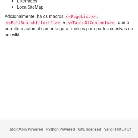
Like
Pages
Local
Site
Map
Adicionalmente, há os macros
,
<<PageList>>
e
, que o
<<FullSearch('text')>>
<<TableOfContents>>
permitem automaticamente gerar índices para partes coesivas de
um wiki.
MoinMoin Powered
Python Powered
GPL licensed
Valid HTML 4.01