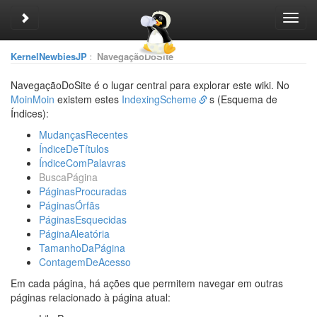
Toggle sidebar
Toggl
navig
KernelNewbiesJP
:
NavegaçãoDoSite
NavegaçãoDoSite é o lugar central para explorar este wiki. No
MoinMoin
existem estes
IndexingScheme
s (Esquema de
Índices):
MudançasRecentes
ÍndiceDeTítulos
ÍndiceComPalavras
BuscaPágina
PáginasProcuradas
PáginasÓrfãs
PáginasEsquecidas
PáginaAleatória
TamanhoDaPágina
ContagemDeAcesso
Em cada página, há ações que permitem navegar em outras
páginas relacionado à página atual: