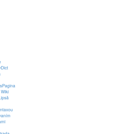
e
yDict
a
sPagina
 Wiki
Lipsă
ntaxou
vaním
ami
trada