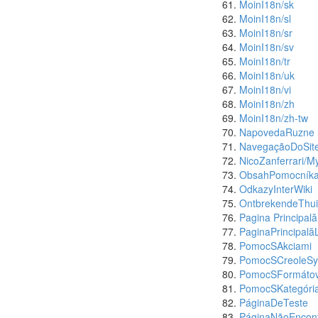
MoinI18n/sk
MoinI18n/sl
MoinI18n/sr
MoinI18n/sv
MoinI18n/tr
MoinI18n/uk
MoinI18n/vi
MoinI18n/zh
MoinI18n/zh-tw
NapovedaRuzne
NavegaçãoDoSit
NicoZanferrari/M
ObsahPomocník
OdkazyInterWiki
OntbrekendeThui
Pagina Principală
PaginaPrincipală
PomocSAkciami
PomocSCreoleSy
PomocSFormáto
PomocSKategóri
PáginaDeTeste
PáginaNãoEncon