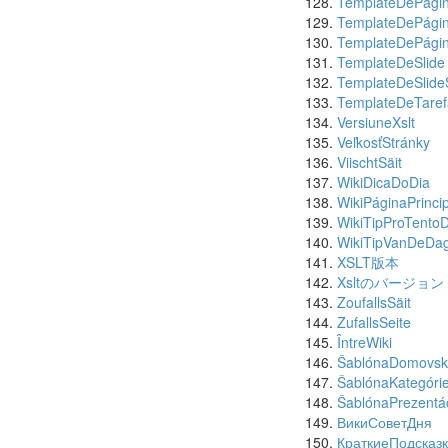
TemplateDePágin
TemplateDePági
TemplateDePágin
TemplateDeSlide
TemplateDeSlid
TemplateDeTaref
VersiuneXslt
VeľkosťStránky
ViischtSäit
WikiDicaDoDia
WikiPáginaPrincip
WikiTipProTento
WikiTipVanDeDa
XSLT版本
Xsltのバージョン
ZoufallsSäit
ZufallsSeite
ÎntreWiki
ŠablónaDomovske
ŠablónaKategóri
ŠablónaPrezentá
ВикиСоветДня
КраткиеПодсказ