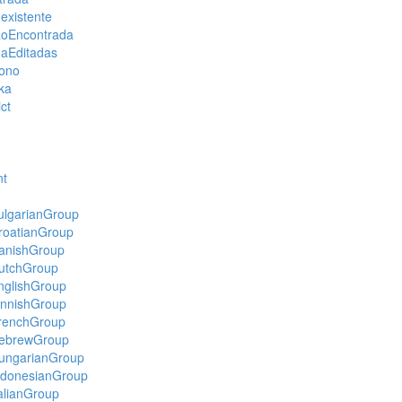
existente
ãoEncontrada
aEditadas
ono
ka
ct
nt
lgarianGroup
roatianGroup
anishGroup
utchGroup
glishGroup
nnishGroup
renchGroup
ebrewGroup
ungarianGroup
ndonesianGroup
alianGroup