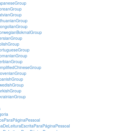
apaneseGroup
oreanGroup
tvianGroup
thuanianGroup
ongolianGroup
orwegianBokmalGroup
ersianGroup
lishGroup
ortugueseGroup
omanianGroup
erbianGroup
mplifiedChineseGroup
lovenianGroup
panishGroup
wedishGroup
rkishGroup
rainianGroup
a
oria
osParaPáginaPessoal
aDeLeituraEscritaParaPáginaPessoal