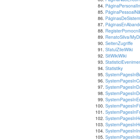
PáginaPersonalIn
PáginaPessoalN
PáginasDeSistem
PáginasEnAband
RegisterPomocní
RenatoSilva/MyDi
SeitenZugriffe
SfatulZileiWiki
SitWikiWiki
StatisticiEvenime
Statistiky
SystemPagesInBu
SystemPagesInC
SystemPagesInD
SystemPagesInD
SystemPagesInEn
SystemPagesInFi
SystemPagesInF
SystemPagesInH
SystemPagesInH
SystemPagesInI
SystemPagesInIt