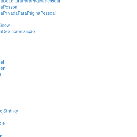
aDeLeituraParaPáginaPessoal
naPessoal
aPrivadaParaPáginaPessoal
eShow
aDeSincronização
al
Den
g
jStránky
e
cie
ки