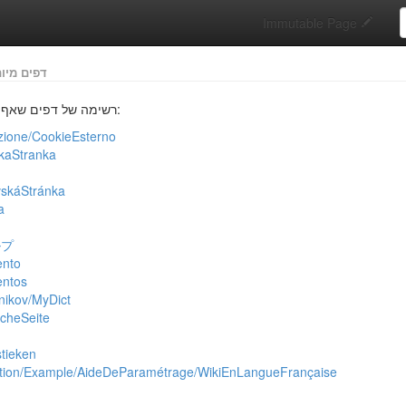
S
Immutable Page
דפים מיו
רשימה של דפים שאף דף אחר לא מקשר אליהם:
zione/CookieEsterno
kaStranka
skáStránka
a
ルプ
ento
entos
ikov/MyDict
cheSeite
stieken
tion/Example/AideDeParamétrage/WikiEnLangueFrançaise