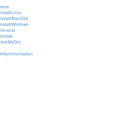
stema
nstall/Linux
kInstall/MacOSX
Install/Windows
irements
Install
rard/MyDict
eSynchronisation