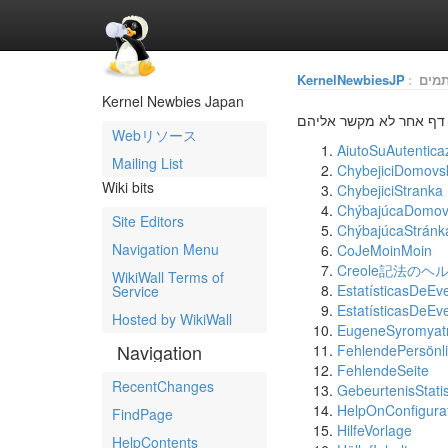
KernelNewbiesJP
:
תמים
Kernel Newbies Japan
Webリソース
AiutoSuAutentica
Mailing List
ChybejiciDomovs
Wiki bits
ChybejiciStranka
ChýbajúcaDomov
Site Editors
ChýbajúcaStránk
Navigation Menu
CoJeMoinMoin
Creole記法のヘ
WikiWall Terms of
EstatísticasDeEv
Service
EstatísticasDeEv
Hosted by WikiWall
EugeneSyromyatn
Navigation
FehlendePersönli
FehlendeSeite
RecentChanges
GebeurtenisStati
HelpOnConfigura
FindPage
HilfeVorlage
HelpContents