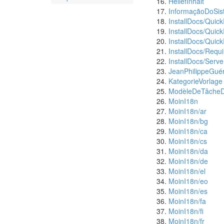
HëllefInhalt
InformaçãoDoSi
InstallDocs/QuickI
InstallDocs/Quic
InstallDocs/Quick
InstallDocs/Requ
InstallDocs/Server
JeanPhilippeGué
KategorieVorlage
ModèleDeTâcheD
MoinI18n
MoinI18n/ar
MoinI18n/bg
MoinI18n/ca
MoinI18n/cs
MoinI18n/da
MoinI18n/de
MoinI18n/el
MoinI18n/eo
MoinI18n/es
MoinI18n/fa
MoinI18n/fi
MoinI18n/fr