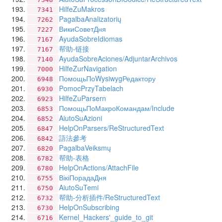
HilfeZuMakros
7341
PagalbaAnalizatorių
7262
ВикиСоветДня
7227
AyudaSobreIdiomas
7167
帮助-链接
7167
AyudaSobreAciones/AdjuntarArchivos
7140
HilfeZurNavigation
7000
ПомощьПоWysiwygРедактору
6948
PomocPrzyTabelach
6930
HilfeZuParsern
6923
ПомощьПоМакроКомандам/Include
6853
AiutoSuAzioni
6852
HelpOnParsers/ReStructuredText
6847
語法參考
6842
PagalbaVeiksmų
6820
帮助-表格
6782
HelpOnActions/AttachFile
6780
ВікіПорадаДня
6755
AiutoSuTemi
6750
帮助-分析插件/ReStructuredText
6732
HelpOnSubscribing
6730
Kernel_Hackers'_guide_to_git
6716