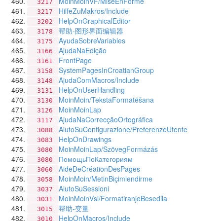
MoinMoinVF/MiseEnForme
3217
HilfeZuMakros/Include
3217
HelpOnGraphicalEditor
3202
帮助-图形界面编辑器
3178
AyudaSobreVariables
3175
AjudaNaEdição
3166
FrontPage
3161
SystemPagesInCroatianGroup
3158
AjudaComMacros/Include
3148
HelpOnUserHandling
3131
MoinMoin/TekstaFormatēšana
3130
MoinMoinLap
3126
AjudaNaCorrecçãoOrtográfica
3117
AiutoSuConfigurazione/PreferenzeUtente
3088
HelpOnDrawings
3083
MoinMoinLap/SzövegFormázás
3080
ПомощьПоКатегориям
3080
AideDeCréationDesPages
3060
MoinMoin/MetinBiçimlendirme
3058
AiutoSuSessioni
3037
MoinMoinVsl/FormatiranjeBesedila
3031
帮助-变量
3015
HelpOnMacros/Include
3010