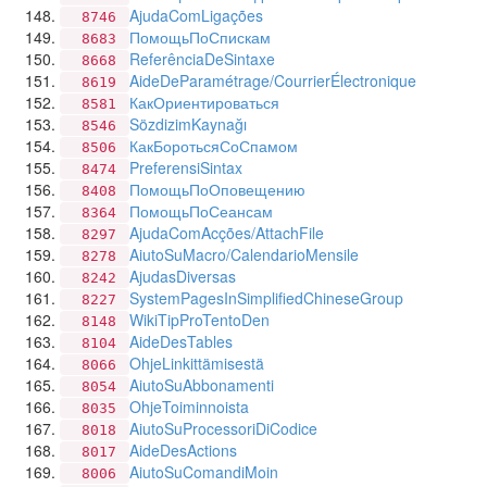
AjudaComLigações
8746
ПомощьПоСпискам
8683
ReferênciaDeSintaxe
8668
AideDeParamétrage/CourrierÉlectronique
8619
КакОриентироваться
8581
SözdizimKaynağı
8546
КакБоротьсяСоСпамом
8506
PreferensiSintax
8474
ПомощьПоОповещению
8408
ПомощьПоСеансам
8364
AjudaComAcções/AttachFile
8297
AiutoSuMacro/CalendarioMensile
8278
AjudasDiversas
8242
SystemPagesInSimplifiedChineseGroup
8227
WikiTipProTentoDen
8148
AideDesTables
8104
OhjeLinkittämisestä
8066
AiutoSuAbbonamenti
8054
OhjeToiminnoista
8035
AiutoSuProcessoriDiCodice
8018
AideDesActions
8017
AiutoSuComandiMoin
8006