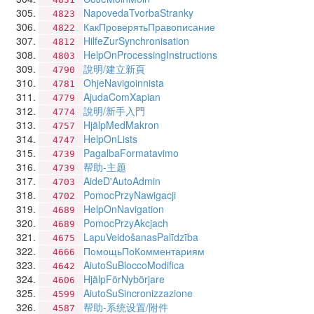
NapovedaTvorbaStranky
4823
КакПроверятьПравописание
4822
HilfeZurSynchronisation
4812
HelpOnProcessingInstructions
4803
說明/建立新頁
4790
OhjeNavigoinnista
4781
AjudaComXapian
4779
說明/新手入門
4774
HjälpMedMakron
4757
HelpOnLists
4747
PagalbaFormatavimo
4739
帮助-主题
4739
AideD'AutoAdmin
4703
PomocPrzyNawigacji
4702
HelpOnNavigation
4689
PomocPrzyAkcjach
4689
LapuVeidošanasPalīdzība
4675
ПомощьПоКомментариям
4666
AiutoSuBloccoModifica
4642
HjälpFörNybörjare
4606
AiutoSuSincronizzazione
4599
帮助-系统设置/附件
4587