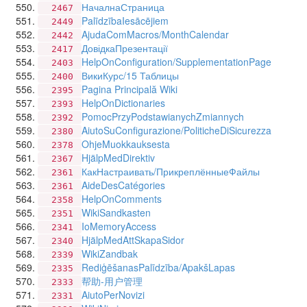
НачалнаСтраница
2467
PalīdzībaIesācējiem
2449
AjudaComMacros/MonthCalendar
2442
ДовідкаПрезентації
2417
HelpOnConfiguration/SupplementationPage
2403
ВикиКурс/15 Таблицы
2400
Pagina Principală Wiki
2395
HelpOnDictionaries
2393
PomocPrzyPodstawianychZmiannych
2392
AiutoSuConfigurazione/PoliticheDiSicurezza
2380
OhjeMuokkauksesta
2378
HjälpMedDirektiv
2367
КакНастраивать/ПрикреплённыеФайлы
2361
AideDesCatégories
2361
HelpOnComments
2358
WikiSandkasten
2351
IoMemoryAccess
2341
HjälpMedAttSkapaSidor
2340
WikiZandbak
2339
RediģēšanasPalīdzība/ApakšLapas
2335
帮助-用户管理
2333
AiutoPerNovizi
2331