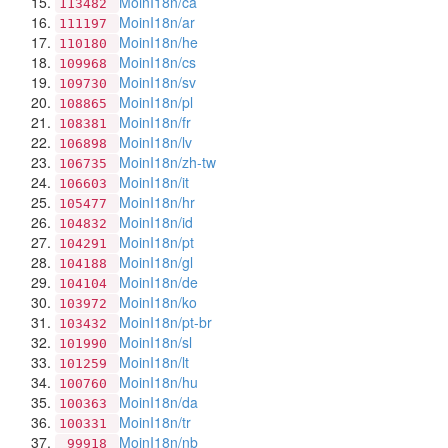
MoinI18n/ca
113482
MoinI18n/ar
111197
MoinI18n/he
110180
MoinI18n/cs
109968
MoinI18n/sv
109730
MoinI18n/pl
108865
MoinI18n/fr
108381
MoinI18n/lv
106898
MoinI18n/zh-tw
106735
MoinI18n/it
106603
MoinI18n/hr
105477
MoinI18n/id
104832
MoinI18n/pt
104291
MoinI18n/gl
104188
MoinI18n/de
104104
MoinI18n/ko
103972
MoinI18n/pt-br
103432
MoinI18n/sl
101990
MoinI18n/lt
101259
MoinI18n/hu
100760
MoinI18n/da
100363
MoinI18n/tr
100331
MoinI18n/nb
99918