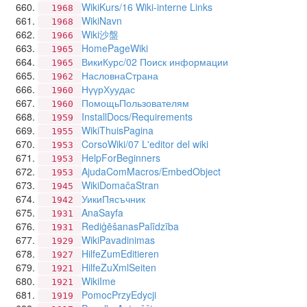
WikiKurs/16 Wiki-interne Links
1968
WikiNavn
1968
Wiki沙盤
1966
HomePageWiki
1965
ВикиКурс/02 Поиск информации
1965
НасловнаСтрана
1962
НүүрХуудас
1960
ПомощьПользователям
1960
InstallDocs/Requirements
1959
WikiThuisPagina
1955
CorsoWiki/07 L'editor del wiki
1953
HelpForBeginners
1953
AjudaComMacros/EmbedObject
1953
WikiDomačaStran
1945
УикиПясъчник
1942
AnaSayfa
1931
RediģēšanasPalīdzība
1931
WikiPavadinimas
1929
HilfeZumEditieren
1927
HilfeZuXmlSeiten
1921
WikiIme
1921
PomocPrzyEdycji
1919