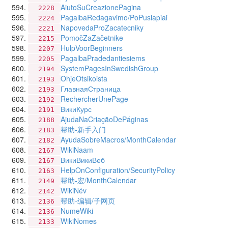
AiutoSuCreazionePagina
2228
PagalbaRedagavimo/PoPuslapiai
2224
NapovedaProZacatecniky
2221
PomočZaZačetnike
2215
HulpVoorBeginners
2207
PagalbaPradedantiesiems
2205
SystemPagesInSwedishGroup
2194
OhjeOtsikoista
2193
ГлавнаяСтраница
2193
RechercherUnePage
2192
ВикиКурс
2191
AjudaNaCriaçãoDePáginas
2188
帮助-新手入门
2183
AyudaSobreMacros/MonthCalendar
2182
WikiNaam
2167
ВикиВикиВеб
2167
HelpOnConfiguration/SecurityPolicy
2163
帮助-宏/MonthCalendar
2149
WikiNév
2142
帮助-编辑/子网页
2136
NumeWiki
2136
WikiNomes
2133