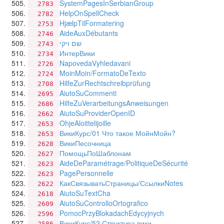
SystemPagesInSerbianGroup
2783
HelpOnSpellCheck
2782
HjælpTilFormatering
2753
AideAuxDébutants
2746
שם ויקי
2743
ИнтерВики
2734
NapovedaVyhledavani
2726
MoinMoin/FormatoDeTexto
2724
HilfeZurRechtschreibprüfung
2708
AiutoSuCommenti
2695
HilfeZuVerarbeitungsAnweisungen
2686
AiutoSuProviderOpenID
2662
OhjeAloittelijoille
2653
ВикиКурс/01 Что такое МойнМойн?
2653
ВикиПесочница
2628
ПомощьПоШаблонам
2627
AideDeParamétrage/PolitiqueDeSécurité
2623
PagePersonnelle
2623
КакСвязыватьСтраницы/СсылкиNotes
2622
AiutoSuTextCha
2618
AiutoSuControlloOrtografico
2609
PomocPrzyBlokadachEdycyjnych
2596
ВикиКурс/52 Структура вики
2586