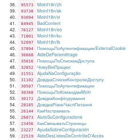
MoinI18n/zh
95573
MoinI18n/sk
93738
MoinI18n/vi
93094
BadContent
84945
MoinI18n/eo
76127
MoinI18n/ku
71801
MoinI18n/lb
52097
ПомощьПоАутентификации/ExternalCookie
37894
AideDeParamétrage
36668
ПомощьПоСпискамДоступа
35016
ЧомуВікіПрацює
32852
AjudaNaConfiguração
31551
ДовідкаСпискиКонтролюДоступу
31102
ПомощьПоАутентификации
30507
ПомощьПоКомандамMoin
30368
ДовідкаКонфігурування
30172
ДовідкаРізне/ЧастіПитання
28185
КакНастраивать
26144
AiutoSuConfigurazione
26073
КакСвязыватьСтраницы
23456
AyudaSobreConfiguración
23227
AideDesListesDeContrôleD'Accès
22519