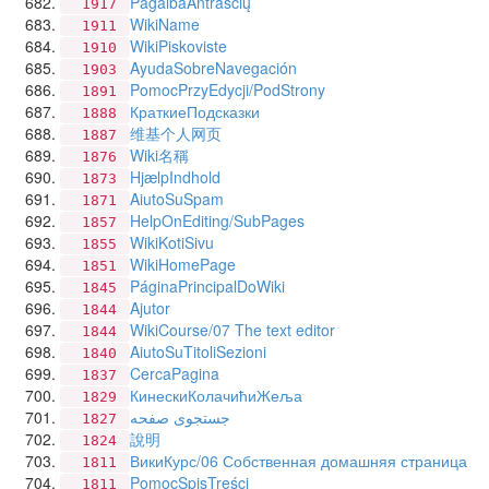
PagalbaAntraščių
1917
WikiName
1911
WikiPiskoviste
1910
AyudaSobreNavegación
1903
PomocPrzyEdycji/PodStrony
1891
КраткиеПодсказки
1888
维基个人网页
1887
Wiki名稱
1876
HjælpIndhold
1873
AiutoSuSpam
1871
HelpOnEditing/SubPages
1857
WikiKotiSivu
1855
WikiHomePage
1851
PáginaPrincipalDoWiki
1845
Ajutor
1844
WikiCourse/07 The text editor
1844
AiutoSuTitoliSezioni
1840
CercaPagina
1837
КинескиКолачићиЖеља
1829
جستجوی صفحه
1827
說明
1824
ВикиКурс/06 Собственная домашняя страница
1811
PomocSpisTreści
1811