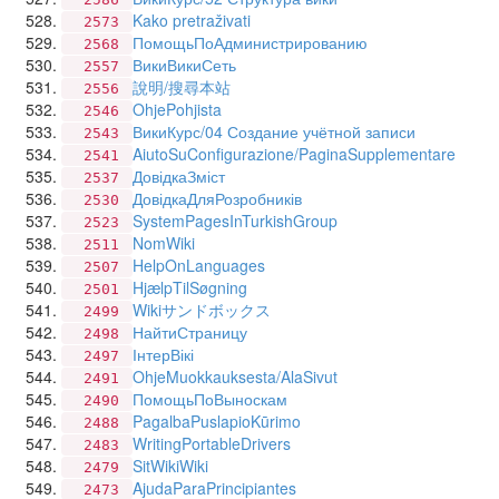
Kako pretraživati
2573
ПомощьПоАдминистрированию
2568
ВикиВикиСеть
2557
說明/搜尋本站
2556
OhjePohjista
2546
ВикиКурс/04 Создание учётной записи
2543
AiutoSuConfigurazione/PaginaSupplementare
2541
ДовідкаЗміст
2537
ДовідкаДляРозробників
2530
SystemPagesInTurkishGroup
2523
NomWiki
2511
HelpOnLanguages
2507
HjælpTilSøgning
2501
Wikiサンドボックス
2499
НайтиСтраницу
2498
ІнтерВікі
2497
OhjeMuokkauksesta/AlaSivut
2491
ПомощьПоВыноскам
2490
PagalbaPuslapioKūrimo
2488
WritingPortableDrivers
2483
SitWikiWiki
2479
AjudaParaPrincipiantes
2473