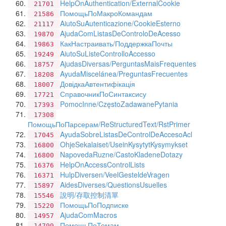
HelpOnAuthentication/ExternalCookie
21701
ПомощьПоМакроКомандам
21586
AiutoSuAutenticazione/CookieEsterno
21117
AjudaComListasDeControloDeAcesso
19870
КакНастраивать/ПоддержкаПочты
19863
AiutoSuListeControlloAccesso
19249
AjudasDiversas/PerguntasMaisFrequentes
18757
AyudaMiscelánea/PreguntasFrecuentes
18208
ДовідкаАвтентифікація
18007
СправочникПоСинтаксису
17721
PomocInne/CzęstoZadawanePytania
17393
17308
ПомощьПоПарсерам/ReStructuredText/RstPrimer
AyudaSobreListasDeControlDeAccesoAcl
17045
OhjeSekalaiset/UseinKysytytKysymykset
16800
NapovedaRuzne/CastoKladeneDotazy
16800
HelpOnAccessControlLists
16376
HulpDiversen/VeelGesteldeVragen
16371
AidesDiverses/QuestionsUsuelles
15897
說明/存取控制清單
15546
ПомощьПоПодписке
15220
AjudaComMacros
14957
ПомощьПоТемам
14799