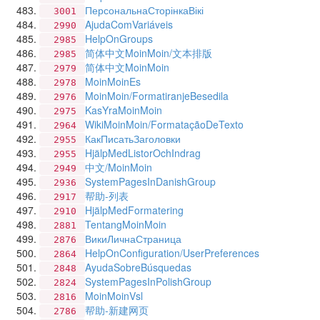
ПерсональнаСторінкаВікі
3001
AjudaComVariáveis
2990
HelpOnGroups
2985
简体中文MoinMoin/文本排版
2985
简体中文MoinMoin
2979
MoinMoinEs
2978
MoinMoin/FormatiranjeBesedila
2976
KasYraMoinMoin
2975
WikiMoinMoin/FormataçãoDeTexto
2964
КакПисатьЗаголовки
2955
HjälpMedListorOchIndrag
2955
中文/MoinMoin
2949
SystemPagesInDanishGroup
2936
帮助-列表
2917
HjälpMedFormatering
2910
TentangMoinMoin
2881
ВикиЛичнаСтраница
2876
HelpOnConfiguration/UserPreferences
2864
AyudaSobreBúsquedas
2848
SystemPagesInPolishGroup
2824
MoinMoinVsl
2816
帮助-新建网页
2786