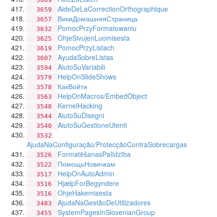
AideDeLaCorrectionOrthographique
3659
ВикиДомашняяСтраница
3657
PomocPrzyFormatowaniu
3632
OhjeSivujenLuomisesta
3625
PomocPrzyListach
3619
AyudaSobreListas
3607
AiutoSuVariabili
3594
HelpOnSlideShows
3579
КакВойти
3578
HelpOnMacros/EmbedObject
3563
KernelHacking
3548
AiutoSuDisegni
3544
AiutoSuGestioneUtenti
3540
3532
AjudaNaConfiguração/ProtecçãoContraSobrecargas
FormatēšanasPalīdzība
3526
ПомощьНовичкам
3522
HelpOnAutoAdmin
3517
HjælpForBegyndere
3516
OhjeHakemisesta
3516
AjudaNaGestãoDeUtilizadores
3483
SystemPagesInSlovenianGroup
3455