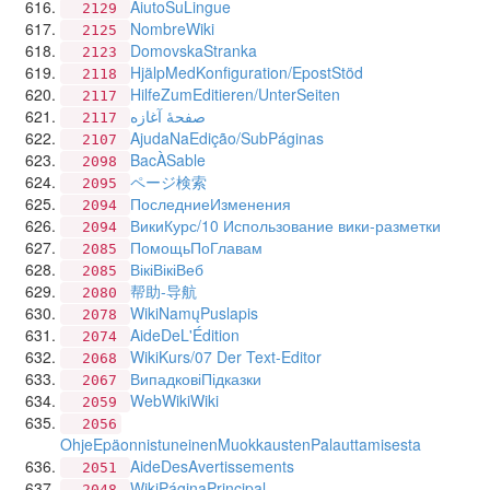
AiutoSuLingue
2129
NombreWiki
2125
DomovskaStranka
2123
HjälpMedKonfiguration/EpostStöd
2118
HilfeZumEditieren/UnterSeiten
2117
صفحهٔ آغازه
2117
AjudaNaEdição/SubPáginas
2107
BacÀSable
2098
ページ検索
2095
ПоследниеИзменения
2094
ВикиКурс/10 Использование вики-разметки
2094
ПомощьПоГлавам
2085
ВікіВікіВеб
2085
帮助-导航
2080
WikiNamųPuslapis
2078
AideDeL'Édition
2074
WikiKurs/07 Der Text-Editor
2068
ВипадковіПідказки
2067
WebWikiWiki
2059
2056
OhjeEpäonnistuneinenMuokkaustenPalauttamisesta
AideDesAvertissements
2051
WikiPáginaPrincipal
2048