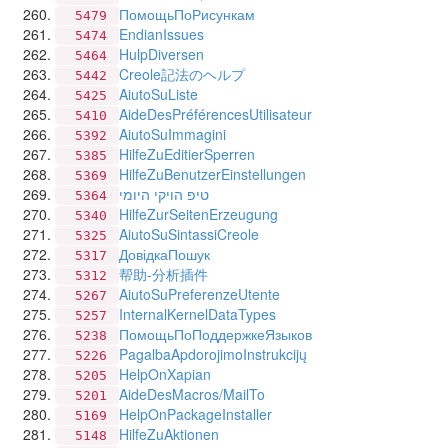
ПомощьПоРисункам
5479
EndianIssues
5474
HulpDiversen
5464
Creole記法のヘルプ
5442
AiutoSuListe
5425
AideDesPréférencesUtilisateur
5410
AiutoSuImmagini
5392
HilfeZuEditierSperren
5385
HilfeZuBenutzerEinstellungen
5369
טיפ הויקי היומי
5364
HilfeZurSeitenErzeugung
5340
AiutoSuSintassiCreole
5325
ДовідкаПошук
5317
帮助-分析插件
5312
AiutoSuPreferenzeUtente
5267
InternalKernelDataTypes
5257
ПомощьПоПоддержкеЯзыков
5238
PagalbaApdorojimoInstrukcijų
5226
HelpOnXapian
5205
AideDesMacros/MailTo
5201
HelpOnPackageInstaller
5169
HilfeZuAktionen
5148