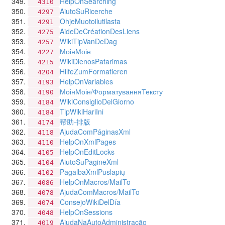
HelpOnSearching
4310
AiutoSuRicerche
4297
OhjeMuotoilutilasta
4291
AideDeCréationDesLiens
4275
WikiTipVanDeDag
4257
МоінМоін
4227
WikiDienosPatarimas
4215
HilfeZumFormatieren
4204
HelpOnVariables
4193
МоінМоін/ФорматуванняТексту
4190
WikiConsiglioDelGiorno
4184
TipWikiHariIni
4184
帮助-排版
4174
AjudaComPáginasXml
4118
HelpOnXmlPages
4110
HelpOnEditLocks
4105
AiutoSuPagineXml
4104
PagalbaXmlPuslapių
4102
HelpOnMacros/MailTo
4086
AjudaComMacros/MailTo
4078
ConsejoWikiDelDía
4074
HelpOnSessions
4048
AjudaNaAutoAdministração
4019