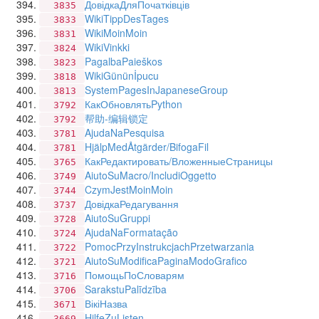
ДовідкаДляПочатківців
3835
WikiTippDesTages
3833
WikiMoinMoin
3831
WikiVinkki
3824
PagalbaPaieškos
3823
WikiGününİpucu
3818
SystemPagesInJapaneseGroup
3813
КакОбновлятьPython
3792
帮助-编辑锁定
3792
AjudaNaPesquisa
3781
HjälpMedÅtgärder/BifogaFil
3781
КакРедактировать/ВложенныеСтраницы
3765
AiutoSuMacro/IncludiOggetto
3749
CzymJestMoinMoin
3744
ДовідкаРедагування
3737
AiutoSuGruppi
3728
AjudaNaFormatação
3724
PomocPrzyInstrukcjachPrzetwarzania
3722
AiutoSuModificaPaginaModoGrafico
3721
ПомощьПоСловарям
3716
SarakstuPalīdzība
3706
ВікіНазва
3671
HilfeZuListen
3669