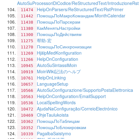
AiutoSuProcessoriDiCodice/ReStructuredText/IntroduzioneRst
HelpOnParsers/ReStructuredText/RstPrimer
11474
ПомощьПоМакроКомандам/MonthCalendar
11442
ПомощьПоПарсерам
11438
КакМенятьНастройки
11380
ПомощьПоДействиям
11300
帮助-宏
11275
ПомощьПоСинхронизации
11270
HjälpMedKonfiguration
11269
HelpOnConfiguration
11266
AiutoSuSintassiMoin
10945
MoinWiki記法のヘルプ
10919
HelpOnLinking
10761
LanguageSetup
10657
AiutoSuConfigurazione/SupportoPostaElettronica
10566
HelpOnConfiguration/EmailSupport
10563
LocalSpellingWords
10536
AjudaNaConfiguração/CorreioElectrónico
10472
OhjeTaulukoista
10469
ПомощьПоТаблицам
10362
ПомощьПоБлокировкам
10352
PagalbaSaistymo
10339