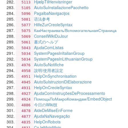
HjælpTilHenvisninger
5113
AiutoSuInstallazionePacchetto
5105
PagalbaNavigacijos
5096
语法参考
5081
HilfeZurCreoleSyntax
5077
КакНастраивать/ВспомогательнаяСтраница
5075
ConseilWikiDuJour
5069
書式のヘルプ
5061
AjudaComListas
5043
SystemPagesInItalianGroup
5034
SystemPagesInLithuanianGroup
5034
AiutoSuNotifiche
4976
說明/使用者設定
4958
HelpOnSynchronisation
4951
AiutoSuIstruzioniDiElaborazione
4945
HelpOnCreoleSyntax
4931
AjudaComInstruçõesDeProcessamento
4927
ПомощьПоМакроКомандам/EmbedObject
4924
今日のWiki技
4886
AideDeMiseEnForme
4878
AjudaNaNavegação
4877
HelpOnRobots
4835
CoJeMoinMoin
4831