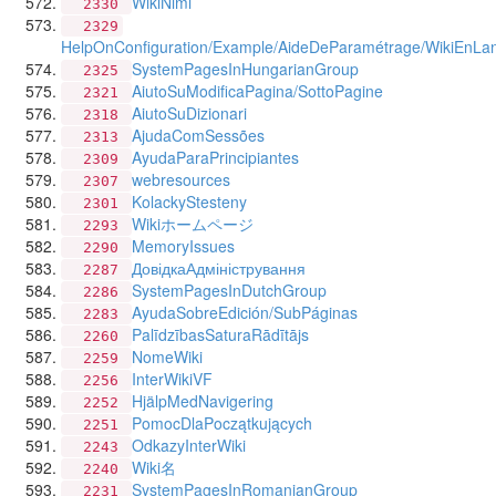
WikiNimi
2330
2329
HelpOnConfiguration/Example/AideDeParamétrage/WikiEnLa
SystemPagesInHungarianGroup
2325
AiutoSuModificaPagina/SottoPagine
2321
AiutoSuDizionari
2318
AjudaComSessões
2313
AyudaParaPrincipiantes
2309
webresources
2307
KolackyStesteny
2301
Wikiホームページ
2293
MemoryIssues
2290
ДовідкаАдміністрування
2287
SystemPagesInDutchGroup
2286
AyudaSobreEdición/SubPáginas
2283
PalīdzībasSaturaRādītājs
2260
NomeWiki
2259
InterWikiVF
2256
HjälpMedNavigering
2252
PomocDlaPoczątkujących
2251
OdkazyInterWiki
2243
Wiki名
2240
SystemPagesInRomanianGroup
2231