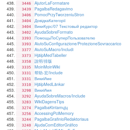
AjutorLaFormatare
3446
PagalbaRedagavimo
3439
PomocPrzyTworzeniuStron
3406
ДовідкаКатегорії
3404
ВикиКурс/07 Текстовый редактор
3404
AyudaSobreFormato
3402
ПомощьПоСуперПользователю
3393
AiutoSuConfigurazione/ProtezioneSovraccarico
3393
AiutoSuMacro/Includi
3377
HjälpMedTabeller
3373
說明/排版
3358
MoinMoinWiki
3335
帮助-宏/Include
3331
ВикиИме
3331
HjälpMedLänkar
3310
ВикиИмя
3298
AyudaSobreMacros/Include
3292
WikiDagensTips
3283
PagalbaKintamųjų
3274
AccessingPciMemory
3256
PagalbaGrafinioRedaktoriaus
3244
AjudaComEditorGráfico
3240