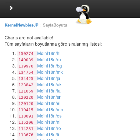
Toggle sidebar
KernelNewbiesJP
:
SayfaBoyutu
Charts are not available!
Tüm sayfaların boyutlarına göre sıralanmış listesi:
MoinI18n/hi
150274
MoinI18n/ru
149039
MoinI18n/bg
139970
MoinI18n/mk
134754
MoinI18n/ja
134425
MoinI18n/uk
123842
MoinI18n/fa
121059
MoinI18n/sr
120220
MoinI18n/el
120120
MoinI18n/mn
119415
MoinI18n/es
118091
MoinI18n/nl
115206
MoinI18n/ro
114231
MoinI18n/fi
113676