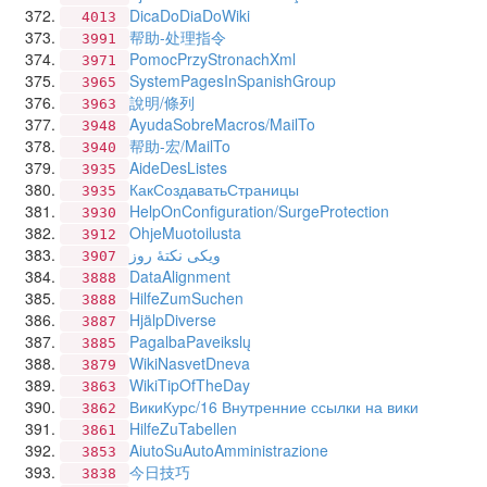
DicaDoDiaDoWiki
4013
帮助-处理指令
3991
PomocPrzyStronachXml
3971
SystemPagesInSpanishGroup
3965
說明/條列
3963
AyudaSobreMacros/MailTo
3948
帮助-宏/MailTo
3940
AideDesListes
3935
КакСоздаватьСтраницы
3935
HelpOnConfiguration/SurgeProtection
3930
OhjeMuotoilusta
3912
ویکی نکتهٔ روز
3907
DataAlignment
3888
HilfeZumSuchen
3888
HjälpDiverse
3887
PagalbaPaveikslų
3885
WikiNasvetDneva
3879
WikiTipOfTheDay
3863
ВикиКурс/16 Внутренние ссылки на вики
3862
HilfeZuTabellen
3861
AiutoSuAutoAmministrazione
3853
今日技巧
3838