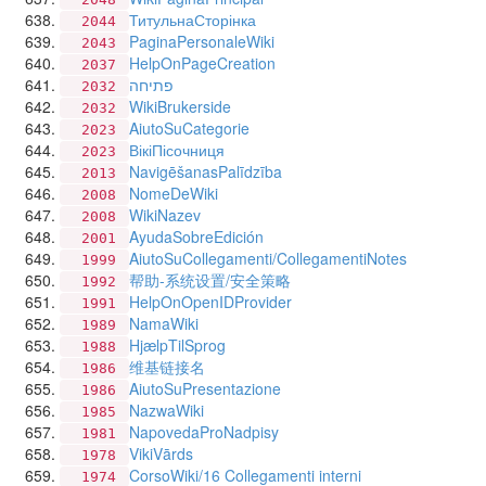
ТитульнаСторінка
2044
PaginaPersonaleWiki
2043
HelpOnPageCreation
2037
פתיחה
2032
WikiBrukerside
2032
AiutoSuCategorie
2023
ВікіПісочниця
2023
NavigēšanasPalīdzība
2013
NomeDeWiki
2008
WikiNazev
2008
AyudaSobreEdición
2001
AiutoSuCollegamenti/CollegamentiNotes
1999
帮助-系统设置/安全策略
1992
HelpOnOpenIDProvider
1991
NamaWiki
1989
HjælpTilSprog
1988
维基链接名
1986
AiutoSuPresentazione
1986
NazwaWiki
1985
NapovedaProNadpisy
1981
VikiVārds
1978
CorsoWiki/16 Collegamenti interni
1974