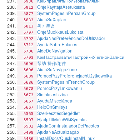
КакУправлятьПользователями
5936
OhjeKäyttäjäAsetuksista
5912
SystemPagesInPersianGroup
5877
AiutoSuXapian
5833
위키문법
5813
OhjeMuokkausLukoista
5797
AjudaNasPreferênciasDoUtilizador
5792
AyudaSobreEnlaces
5712
AideDeNavigation
5706
КакНастраивать/НастройкиУчётнойЗаписи
5703
帮助-操作/附件
5696
AiutoSuNavigazione
5696
PomocPrzyPreferencjachUżytkownika
5689
SystemPagesInFrenchGroup
5686
PomocPrzyLinkowaniu
5678
SintaksesIzziņa
5673
AyudaMiscelánea
5667
HelpOnSmileys
5667
SzerkesztésiSegédlet
5565
HjælpTilMoinWikiSyntaks
5507
AjudaComInstaladorDePacotes
5502
AjudaNaActualização
5498
InstallDocs/QuickInstall/Linux
5486