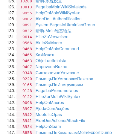
帮助-系统设置
10288
PagalbaMoinWikiSintaksės
10013
HelpOnMoinWikiSyntax
9955
AideDeL'Authentification
9902
SystemPagesInUkrainianGroup
9891
帮助-Moin维基语法
9832
HilfeZuVerweisen
9614
AiutoSuMacro
9566
HelpOnMoinCommand
9468
КакИскать
9465
OhjeLuetteloista
9463
NapovedaRuzne
9407
СинтактичноУпътване
9348
ПомощьПоУстановкеПакетов
9220
ПомощьПоИнструкциям
9165
PagalbaPrenumeratos
9128
HilfeZurMoinWikiSyntax
9122
HelpOnMacros
9096
AjudaComAcções
8997
MuotoiluOpas
8942
AideDesActions/AttachFile
8941
HelpOnSpam
8934
ПомощьПоКомандамMoin/ExportDump
8858