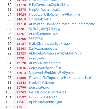
HilfeZuAccessControlLists
14778
HelpOnAuthentication
14575
ПомощьПоДействиям/AttachFile
14024
OhjeMakroista
14019
AiutoVarie/DomandePosteFrequentemente
13718
帮助-访问权限控制表
13701
AiutoSuAutenticazione
13261
說明/巨集
13206
HjälpDiverse/VanligaFrågor
13187
КакРедактировать
12363
AideDeLaSyntaxeWikiDeMoinMoin
12323
ДовідкаДії
12201
AiutoSuCollegamenti
12128
ДовідкаДії/AttachFile
12036
NapovedaProMoinWikiSyntax
12014
ПомощьПоПарсерам/ReStructuredText
11880
HjælpTilMakroer
11843
ДовідкаРізне
11799
InstallDocs/ServerInstall
11763
ПомощьПоXapian
11592
AjudaNaAutenticação
11561
11511