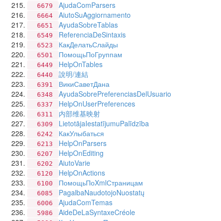
AjudaComParsers
6679
AiutoSuAggiornamento
6664
AyudaSobreTablas
6651
ReferenciaDeSintaxis
6549
КакДелатьСлайды
6523
ПомощьПоГруппам
6501
HelpOnTables
6449
說明/連結
6440
ВикиСаветДана
6391
AyudaSobrePreferenciasDelUsuario
6348
HelpOnUserPreferences
6337
内部维基映射
6311
LietotājaIestatījumuPalīdzība
6309
КакУлыбаться
6242
HelpOnParsers
6213
HelpOnEditing
6207
AiutoVarie
6202
HelpOnActions
6120
ПомощьПоXmlСтраницам
6100
PagalbaNaudotojoNuostatų
6085
AjudaComTemas
6006
AideDeLaSyntaxeCréole
5986