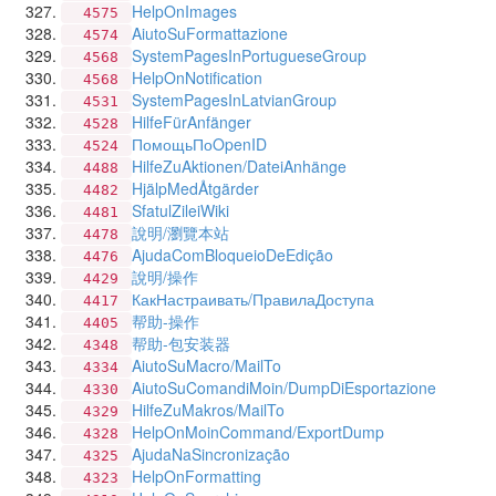
HelpOnImages
4575
AiutoSuFormattazione
4574
SystemPagesInPortugueseGroup
4568
HelpOnNotification
4568
SystemPagesInLatvianGroup
4531
HilfeFürAnfänger
4528
ПомощьПоOpenID
4524
HilfeZuAktionen/DateiAnhänge
4488
HjälpMedÅtgärder
4482
SfatulZileiWiki
4481
說明/瀏覽本站
4478
AjudaComBloqueioDeEdição
4476
說明/操作
4429
КакНастраивать/ПравилаДоступа
4417
帮助-操作
4405
帮助-包安装器
4348
AiutoSuMacro/MailTo
4334
AiutoSuComandiMoin/DumpDiEsportazione
4330
HilfeZuMakros/MailTo
4329
HelpOnMoinCommand/ExportDump
4328
AjudaNaSincronização
4325
HelpOnFormatting
4323